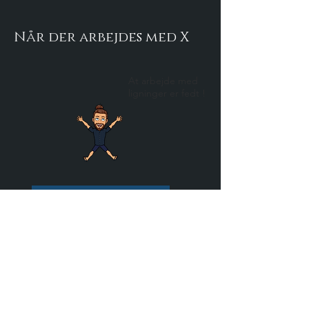
Når der arbejdes med X
At arbejde med
ligninger er fedt !
LIGNINGER
FUNKTIONER