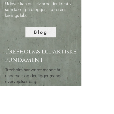
Udover kan du selv arbejder kreativt
som lærer på bloggen: Lærerens
lærings lab.
Blog
Treeholms didaktiske
fundament
Treeholm har været mange år
undervejs og der ligger mange
overvejelser bag.
Treeholms
dobbelt side