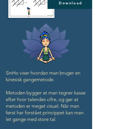
Download
SinHo viser hvordan man bruger en
kinesisk gangemetode.
Metoden bygger at man tegner kasse
efter hvor talendes cifre, og gør at
metoden er meget visuel. Når man
først har forstået princippet kan man
let gange med store tal.