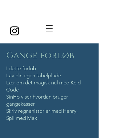
Gange forløb
I dette forløb
Lav din egen tabelplade
Lær om det magisk nul med Keld
Code
SinHo viser hvordan bruger
gangekasser
Skriv regnehistorier med Henry.
Spil med Max