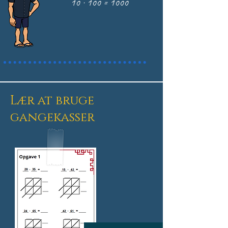
10 · 100 = 1000
Lær at bruge
gangekasser